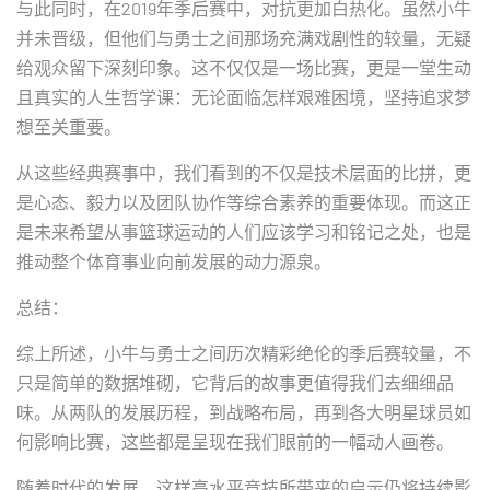
与此同时，在2019年季后赛中，对抗更加白热化。虽然小牛
并未晋级，但他们与勇士之间那场充满戏剧性的较量，无疑
给观众留下深刻印象。这不仅仅是一场比赛，更是一堂生动
且真实的人生哲学课：无论面临怎样艰难困境，坚持追求梦
想至关重要。
从这些经典赛事中，我们看到的不仅是技术层面的比拼，更
是心态、毅力以及团队协作等综合素养的重要体现。而这正
是未来希望从事篮球运动的人们应该学习和铭记之处，也是
推动整个体育事业向前发展的动力源泉。
总结：
综上所述，小牛与勇士之间历次精彩绝伦的季后赛较量，不
只是简单的数据堆砌，它背后的故事更值得我们去细细品
味。从两队的发展历程，到战略布局，再到各大明星球员如
何影响比赛，这些都是呈现在我们眼前的一幅动人画卷。
随着时代的发展，这样高水平竞技所带来的启示仍将持续影