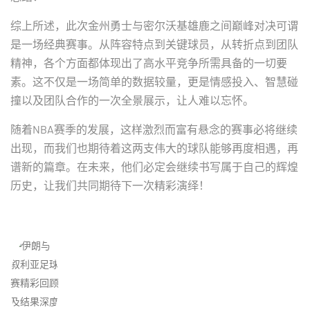
综上所述，此次金州勇士与密尔沃基雄鹿之间巅峰对决可谓
是一场经典赛事。从阵容特点到关键球员，从转折点到团队
精神，各个方面都体现出了高水平竞争所需具备的一切要
素。这不仅是一场简单的数据较量，更是情感投入、智慧碰
撞以及团队合作的一次全景展示，让人难以忘怀。
随着NBA赛季的发展，这样激烈而富有悬念的赛事必将继续
出现，而我们也期待着这两支伟大的球队能够再度相遇，再
谱新的篇章。在未来，他们必定会继续书写属于自己的辉煌
历史，让我们共同期待下一次精彩演绎！