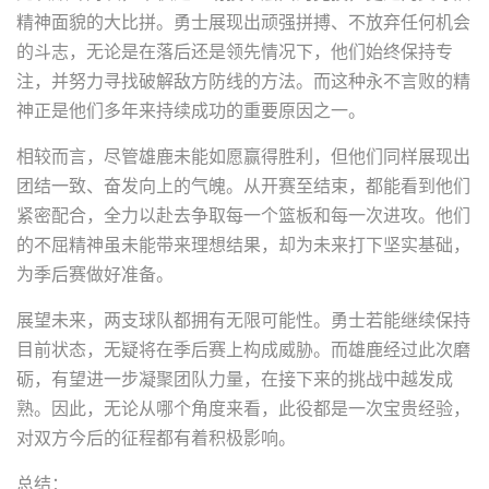
精神面貌的大比拼。勇士展现出顽强拼搏、不放弃任何机会
的斗志，无论是在落后还是领先情况下，他们始终保持专
注，并努力寻找破解敌方防线的方法。而这种永不言败的精
神正是他们多年来持续成功的重要原因之一。
相较而言，尽管雄鹿未能如愿赢得胜利，但他们同样展现出
团结一致、奋发向上的气魄。从开赛至结束，都能看到他们
紧密配合，全力以赴去争取每一个篮板和每一次进攻。他们
的不屈精神虽未能带来理想结果，却为未来打下坚实基础，
为季后赛做好准备。
展望未来，两支球队都拥有无限可能性。勇士若能继续保持
目前状态，无疑将在季后赛上构成威胁。而雄鹿经过此次磨
砺，有望进一步凝聚团队力量，在接下来的挑战中越发成
熟。因此，无论从哪个角度来看，此役都是一次宝贵经验，
对双方今后的征程都有着积极影响。
总结：