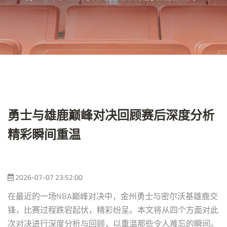
勇士与雄鹿巅峰对决回顾赛后深度分析
精彩瞬间重温
2026-07-07 23:52:00
在最近的一场NBA巅峰对决中，金州勇士与密尔沃基雄鹿交
锋，比赛过程跌宕起伏，精彩纷呈。本文将从四个方面对此
次对决进行深度分析与回顾，以重温那些令人难忘的瞬间。