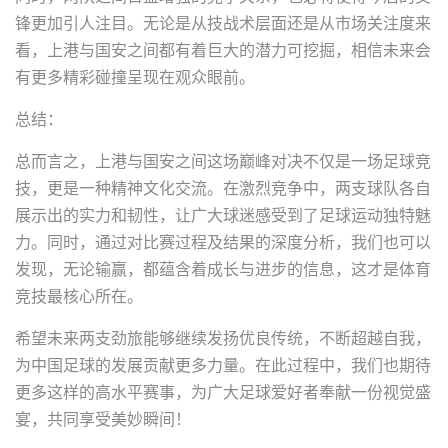
锋更加引人注目。无论是从技战术层面还是从市场关注度来
看，上港与国安之间都有着巨大的潜力可挖掘，相信未来会
有更多精彩碰撞呈现在观众眼前。
总结：
总而言之，上港与国安之间这场巅峰对决不仅是一场足球竞
技，更是一种精神文化交流。在激烈竞争中，两支球队各自
展示出的实力和韧性，让广大球迷感受到了足球运动独特魅
力。同时，通过对比赛过程及结果的深度分析，我们也可以
发现，无论输赢，都蕴含着成长与进步的信息，这才是体育
竞技最核心所在。
希望未来两支劲旅能够继续发扬优良传统，不断超越自我，
为中国足球的发展贡献更多力量。在此过程中，我们也期待
更多这样的高水平赛事，为广大足球爱好者奉献一份视觉盛
宴，共同享受美妙瞬间！