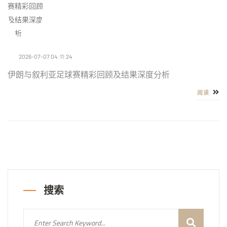
2026-07-07 04:11:24
伊朗与叙利亚足球赛精彩回顾及结果深度分析
阅读
搜索