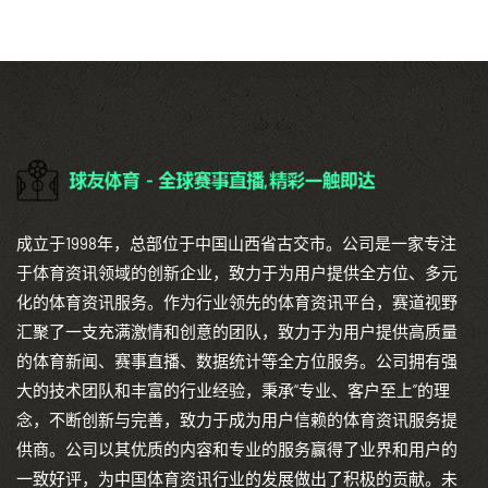
成立于1998年，总部位于中国山西省古交市。公司是一家专注
于体育资讯领域的创新企业，致力于为用户提供全方位、多元
化的体育资讯服务。作为行业领先的体育资讯平台，赛道视野
汇聚了一支充满激情和创意的团队，致力于为用户提供高质量
的体育新闻、赛事直播、数据统计等全方位服务。公司拥有强
大的技术团队和丰富的行业经验，秉承“专业、客户至上”的理
念，不断创新与完善，致力于成为用户信赖的体育资讯服务提
供商。公司以其优质的内容和专业的服务赢得了业界和用户的
一致好评，为中国体育资讯行业的发展做出了积极的贡献。未