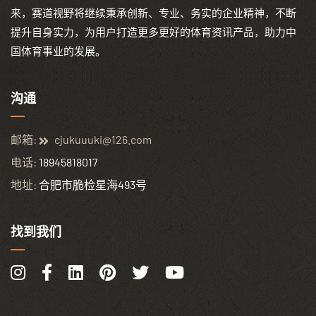
来，赛道视野将继续秉承创新、专业、务实的企业精神，不断
提升自身实力，为用户打造更多更好的体育资讯产品，助力中
国体育事业的发展。
沟通
邮箱:
cjukuuuki@126.com
电话:
18945818017
地址:
合肥市脆检星海493号
找到我们