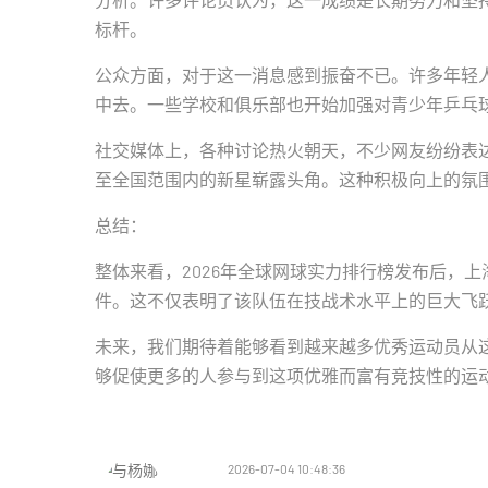
标杆。
公众方面，对于这一消息感到振奋不已。许多年轻
中去。一些学校和俱乐部也开始加强对青少年乒乓
社交媒体上，各种讨论热火朝天，不少网友纷纷表
至全国范围内的新星崭露头角。这种积极向上的氛
总结：
整体来看，2026年全球网球实力排行榜发布后，
件。这不仅表明了该队伍在技战术水平上的巨大飞
未来，我们期待着能够看到越来越多优秀运动员从
够促使更多的人参与到这项优雅而富有竞技性的运
2026-07-04 10:48:36