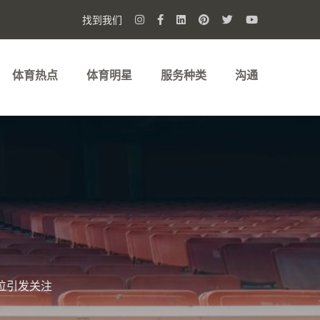
找到我们
体育热点
体育明星
服务种类
沟通
位引发关注