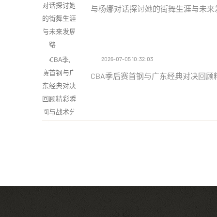
与杨娜对话探讨她的街舞生涯与未来
2026-07-05 10:32:03
CBA季后赛首钢与广东经典对决回顾