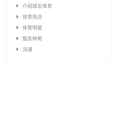
介绍球友体育
体育热点
体育明星
服务种类
沟通